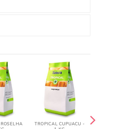
GROSELHA
TROPICAL CUPUACU -
TROPICAL 