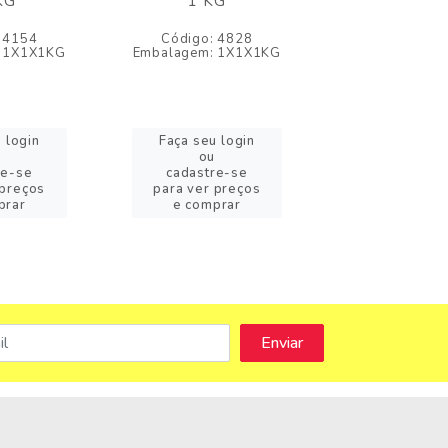
KG
1 KG
VERDE - 
 4154
Código: 4828
Código: 5
 1X1X1KG
Embalagem: 1X1X1KG
Embalagem: 1
 login
Faça seu login
Faça seu l
ou
ou
re-se
cadastre-se
cadastre
 preços
para ver preços
para ver pr
prar
e comprar
e compr
s