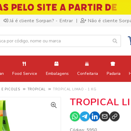
|
Já é cliente Sorpan? - Entrar
Não é cliente Sorp
an
Food Service
Embalagens
Confeitaria
Padaria
 E PICOLES
TROPICAL
TROPICAL LIMAO - 1 KG
TROPICAL LI
Código: 5950