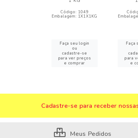
- 1 KG
1 KG
1
digo: 5948
Código: 1049
Códi
agem: 1X1X1KG
Embalagem: 1X1X1KG
Embalag
a seu login
Faça seu login
Faça 
ou
ou
adastre-se
cadastre-se
cada
a ver preços
para ver preços
para v
e comprar
e comprar
e c
Cadastre-se para receber nossas
Meus Pedidos