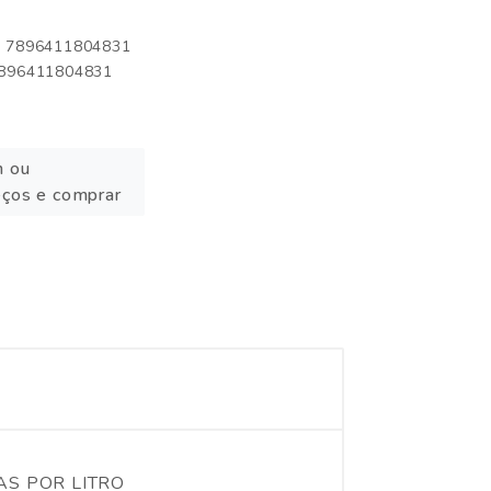
o: 7896411804831
 7896411804831
n ou
eços e comprar
AS POR LITRO