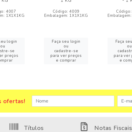
 KG
1 KG
- 1 
go: 4007
Código: 4009
Código:
em: 1X1X1KG
Embalagem: 1X1X1KG
Embalagem:
seu login
Faça seu login
Faça seu
ou
ou
ou
stre-se
cadastre-se
cadast
er preços
para ver preços
para ver
omprar
e comprar
e com
 ofertas!
Títulos
Notas Fiscai