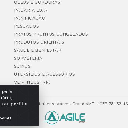
ÓLEOS E GORDURAS
PADARIA LOJA
PANIFICAÇÃO
PESCADOS
PRATOS PRONTOS CONGELADOS
PRODUTOS ORIENTAIS
SAUDE E BEM ESTAR
SORVETERIA
SÚINOS
UTENSÍLIOS E ACESSÓRIOS
VD - INDUSTRIA
s para
uário,
seu perfil e
ntes, Lote 06, São Matheus, Várzea Grande/MT – CEP 78152-1
ookies