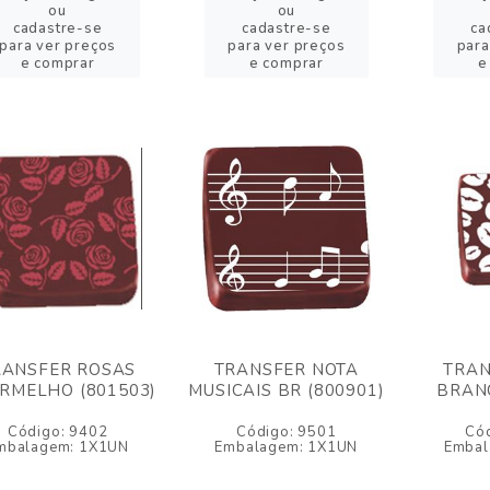
ou
ou
cadastre-se
cadastre-se
ca
para ver preços
para ver preços
para
e comprar
e comprar
e
RANSFER ROSAS
TRANSFER NOTA
TRAN
ERMELHO (801503)
MUSICAIS BR (800901)
BRANC
Código: 9402
Código: 9501
Có
mbalagem: 1X1UN
Embalagem: 1X1UN
Embal