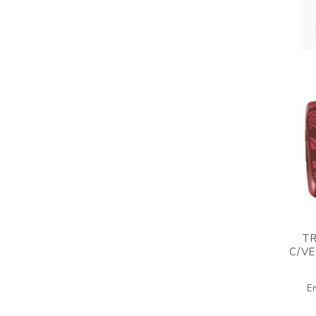
T
C/V
E