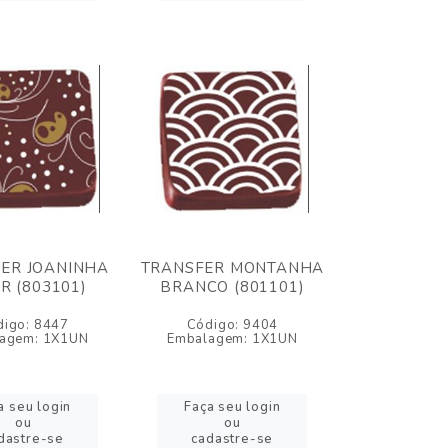
ER JOANINHA
TRANSFER MONTANHA
R (803101)
BRANCO (801101)
digo: 8447
Código: 9404
agem: 1X1UN
Embalagem: 1X1UN
a seu login
Faça seu login
ou
ou
dastre-se
cadastre-se