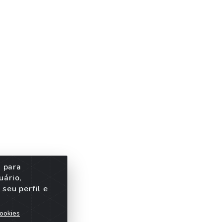
s para
uário,
seu perfil e
ookies