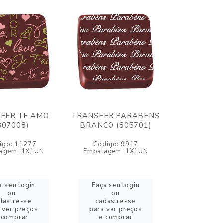
FER TE AMO
TRANSFER PARABENS
807008)
BRANCO (805701)
igo: 11277
Código: 9917
agem: 1X1UN
Embalagem: 1X1UN
a seu login
Faça seu login
ou
ou
dastre-se
cadastre-se
 ver preços
para ver preços
 comprar
e comprar