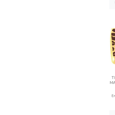
T
MA
E