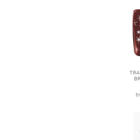
TRA
BR
E