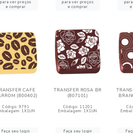
para ver preços
para ver preços
para
e comprar
e comprar
e
RANSFER CAFE
TRANSFER ROSA BR
TRANS
RROM (800402)
(807101)
BRANC
Código: 9791
Código: 11201
Có
mbalagem: 1X1UN
Embalagem: 1X1UN
Embal
Faça seu login
Faça seu login
Faç