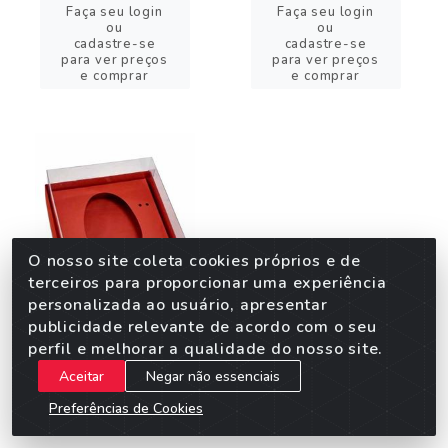
Faça seu login
Faça seu login
ou
ou
cadastre-se
cadastre-se
para ver preços
para ver preços
e comprar
e comprar
O nosso site coleta cookies próprios e de
terceiros para proporcionar uma experiência
personalizada ao usuário, apresentar
publicidade relevante de acordo com o seu
perfil e melhorar a qualidade do nosso site.
CX OVO COLHER 150G
DESM LISO VERMELH
Aceitar
Negar não essenciais
3UN
Preferências de Cookies
Código: 40514
Embalagem: 1X1 UN