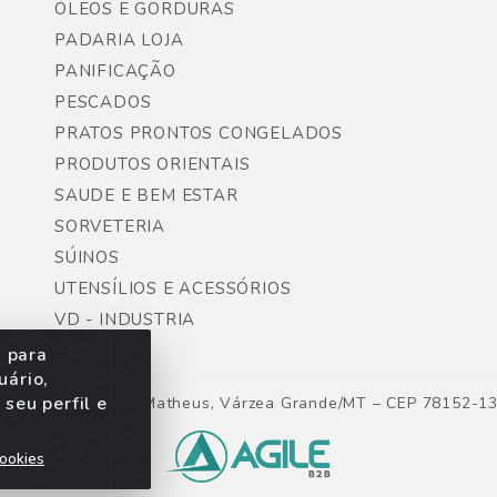
ÓLEOS E GORDURAS
PADARIA LOJA
PANIFICAÇÃO
PESCADOS
PRATOS PRONTOS CONGELADOS
PRODUTOS ORIENTAIS
SAUDE E BEM ESTAR
SORVETERIA
SÚINOS
UTENSÍLIOS E ACESSÓRIOS
VD - INDUSTRIA
s para
uário,
seu perfil e
ntes, Lote 06, São Matheus, Várzea Grande/MT – CEP 78152-1
ookies