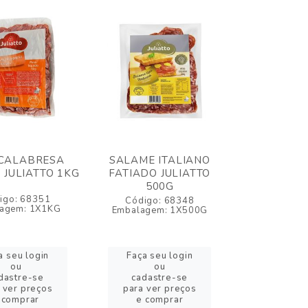
 CALABRESA
SALAME ITALIANO
 JULIATTO 1KG
FATIADO JULIATTO
500G
igo: 68351
Código: 68348
agem: 1X1KG
Embalagem: 1X500G
a seu login
Faça seu login
ou
ou
dastre-se
cadastre-se
 ver preços
para ver preços
 comprar
e comprar