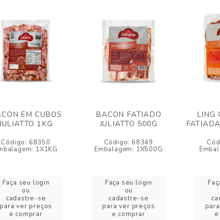
ACON EM CUBOS
BACON FATIADO
LING
JULIATTO 1KG
JULIATTO 500G
FATIADA
Código: 68350
Código: 68349
Cód
mbalagem: 1X1KG
Embalagem: 1X500G
Embal
Faça seu login
Faça seu login
Faç
ou
ou
cadastre-se
cadastre-se
ca
para ver preços
para ver preços
para
e comprar
e comprar
e