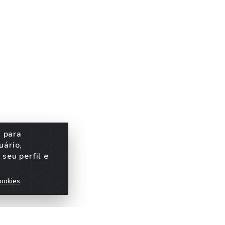
s para
uário,
seu perfil e
ookies