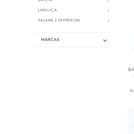
BACON
2
LINGUIÇA
1
SALAME E PEPPERONI
2
MARCAS
B
E