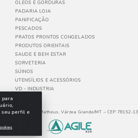
ÓLEOS E GORDURAS
PADARIA LOJA
PANIFICAÇÃO
PESCADOS
PRATOS PRONTOS CONGELADOS
PRODUTOS ORIENTAIS
SAUDE E BEM ESTAR
SORVETERIA
SÚINOS
UTENSÍLIOS E ACESSÓRIOS
VD - INDUSTRIA
s para
uário,
seu perfil e
ntes, Lote 06, São Matheus, Várzea Grande/MT – CEP 78152-1
ookies