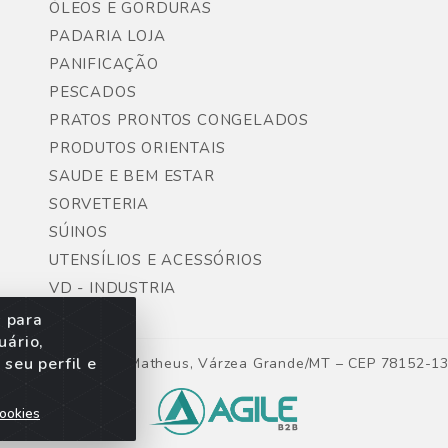
ÓLEOS E GORDURAS
PADARIA LOJA
PANIFICAÇÃO
PESCADOS
PRATOS PRONTOS CONGELADOS
PRODUTOS ORIENTAIS
SAUDE E BEM ESTAR
SORVETERIA
SÚINOS
UTENSÍLIOS E ACESSÓRIOS
VD - INDUSTRIA
s para
uário,
seu perfil e
ntes, Lote 06, São Matheus, Várzea Grande/MT – CEP 78152-1
ookies