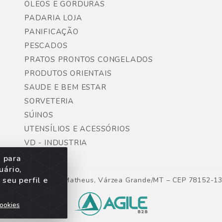
ÓLEOS E GORDURAS
PADARIA LOJA
PANIFICAÇÃO
PESCADOS
PRATOS PRONTOS CONGELADOS
PRODUTOS ORIENTAIS
SAUDE E BEM ESTAR
SORVETERIA
SÚINOS
UTENSÍLIOS E ACESSÓRIOS
VD - INDUSTRIA
s para
uário,
seu perfil e
ntes, Lote 06, São Matheus, Várzea Grande/MT – CEP 78152-1
ookies