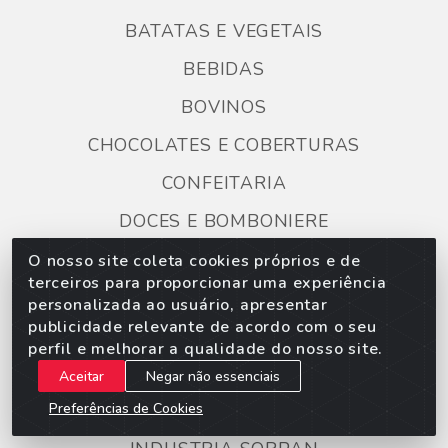
BATATAS E VEGETAIS
BEBIDAS
BOVINOS
CHOCOLATES E COBERTURAS
CONFEITARIA
DOCES E BOMBONIERE
EMBALAGENS E DESCARTÁVEIS
O nosso site coleta cookies próprios e de
terceiros para proporcionar uma experiência
FESTA E DECORAÇÃO
personalizada ao usuário, apresentar
publicidade relevante de acordo com o seu
HAMBÚRGUER E EMBUTIDOS
perfil e melhorar a qualidade do nosso site.
HIGIENE E PERFUMARIA
Aceitar
Negar não essenciais
Preferências de Cookies
HORTIFRUTI