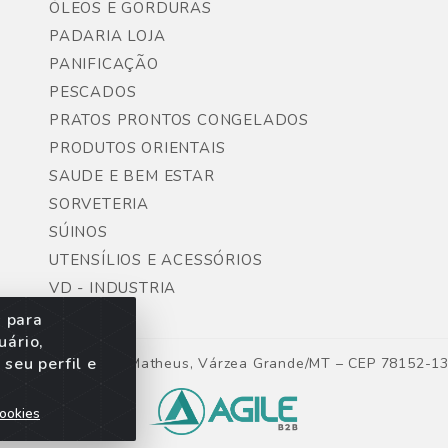
ÓLEOS E GORDURAS
PADARIA LOJA
PANIFICAÇÃO
PESCADOS
PRATOS PRONTOS CONGELADOS
PRODUTOS ORIENTAIS
SAUDE E BEM ESTAR
SORVETERIA
SÚINOS
UTENSÍLIOS E ACESSÓRIOS
VD - INDUSTRIA
s para
uário,
seu perfil e
ntes, Lote 06, São Matheus, Várzea Grande/MT – CEP 78152-1
ookies