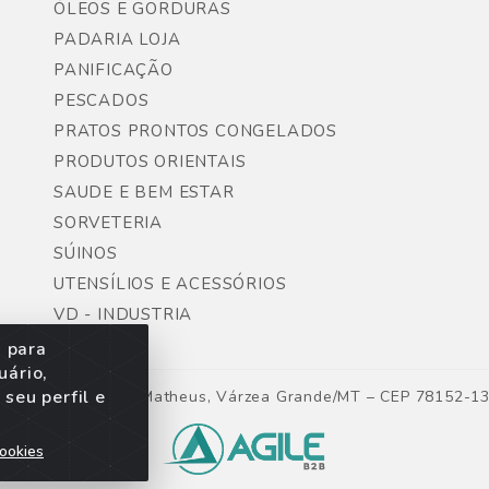
ÓLEOS E GORDURAS
PADARIA LOJA
PANIFICAÇÃO
PESCADOS
PRATOS PRONTOS CONGELADOS
PRODUTOS ORIENTAIS
SAUDE E BEM ESTAR
SORVETERIA
SÚINOS
UTENSÍLIOS E ACESSÓRIOS
VD - INDUSTRIA
s para
uário,
seu perfil e
ntes, Lote 06, São Matheus, Várzea Grande/MT – CEP 78152-1
ookies