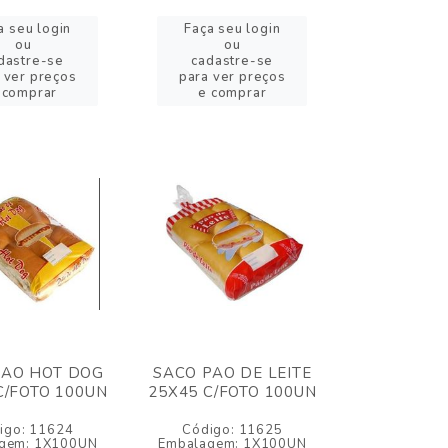
a seu login
Faça seu login
ou
ou
dastre-se
cadastre-se
 ver preços
para ver preços
 comprar
e comprar
PAO HOT DOG
SACO PAO DE LEITE
C/FOTO 100UN
25X45 C/FOTO 100UN
igo: 11624
Código: 11625
gem: 1X100UN
Embalagem: 1X100UN