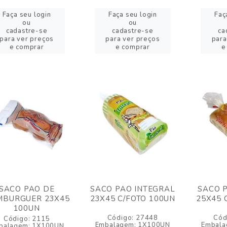
Faça seu login
Faça seu login
Faç
ou
ou
cadastre-se
cadastre-se
ca
para ver preços
para ver preços
para
e comprar
e comprar
e
SACO PAO DE
SACO PAO INTEGRAL
SACO 
BURGUER 23X45
23X45 C/FOTO 100UN
25X45 
100UN
Código: 27448
Cód
Código: 2115
Embalagem: 1X100UN
Embala
balagem: 1X100UN