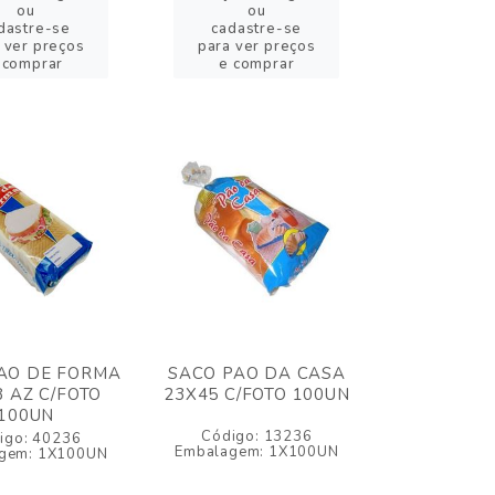
ou
ou
dastre-se
cadastre-se
 ver preços
para ver preços
 comprar
e comprar
AO DE FORMA
SACO PAO DA CASA
8 AZ C/FOTO
23X45 C/FOTO 100UN
100UN
Código: 13236
igo: 40236
Embalagem: 1X100UN
gem: 1X100UN