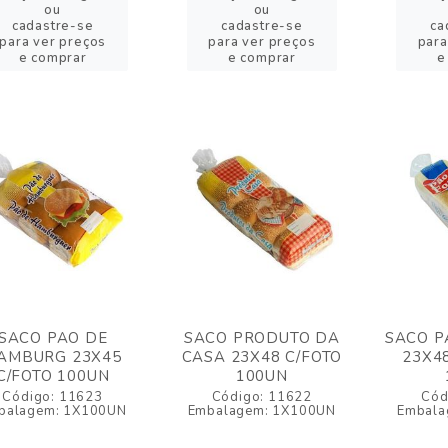
ou
ou
cadastre-se
cadastre-se
ca
para ver preços
para ver preços
para
e comprar
e comprar
e
SACO PAO DE
SACO PRODUTO DA
SACO P
AMBURG 23X45
CASA 23X48 C/FOTO
23X4
C/FOTO 100UN
100UN
Código: 11623
Código: 11622
Cód
balagem: 1X100UN
Embalagem: 1X100UN
Embala