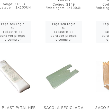
Código: 31853
Código: 2149
Cód
balagem: 1X100UN
Embalagem: 1X100UN
Embala
Faça seu login
Faça seu login
Faç
ou
ou
cadastre-se
cadastre-se
ca
para ver preços
para ver preços
para
e comprar
e comprar
e
 PLAST P/ TALHER
SACOLA RECICLADA
SACO 