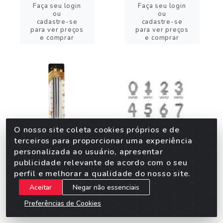
Faça seu login
Faça seu login
ou
ou
cadastre-se
cadastre-se
para ver preços
para ver preços
e comprar
e comprar
O nosso site coleta cookies próprios e de
terceiros para proporcionar uma experiência
personalizada ao usuário, apresentar
publicidade relevante de acordo com o seu
perfil e melhorar a qualidade do nosso site.
VELA SPARKLERS 25CM
VELA P/ANIVER
03UN
PRATEADA C/GLITER N
Aceitar
Negar não essenciais
9
Preferências de Cookies
Código: 64978
Código: 41824
Embalagem: 1X1UN
Embalagem: 1X1X1UN