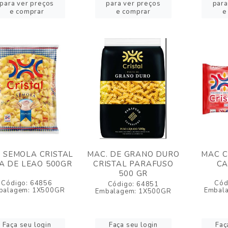
para ver preços
para ver preços
para
e comprar
e comprar
e
 SEMOLA CRISTAL
MAC. DE GRANO DURO
MAC C
A DE LEAO 500GR
CRISTAL PARAFUSO
CA
500 GR
Código: 64856
Cód
Código: 64851
balagem: 1X500GR
Embal
Embalagem: 1X500GR
Faça seu login
Faça seu login
Faç