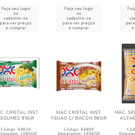
Faça seu login
Faça seu login
Faç
ou
ou
cadastre-se
cadastre-se
ca
para ver preços
para ver preços
para
e comprar
e comprar
e
C. CRISTAL INST.
MAC CRISTAL INST.
MAC. SE
LEGUMES 85GR
FEIJAO C/ BACON 96GR
ALFAB
Código: 64834
Código: 64809
Cód
balagem: 1X85GR
Embalagem: 1X96GR
Embala