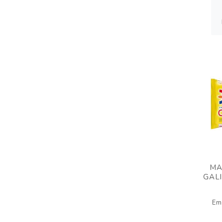
MA
GAL
Em