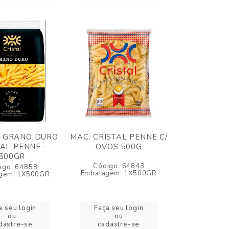
E GRANO DURO
MAC. CRISTAL PENNE C/
TAL PENNE -
OVOS 500G
500GR
Código: 64843
igo: 64858
Embalagem: 1X500GR
gem: 1X500GR
a seu login
Faça seu login
ou
ou
dastre-se
cadastre-se