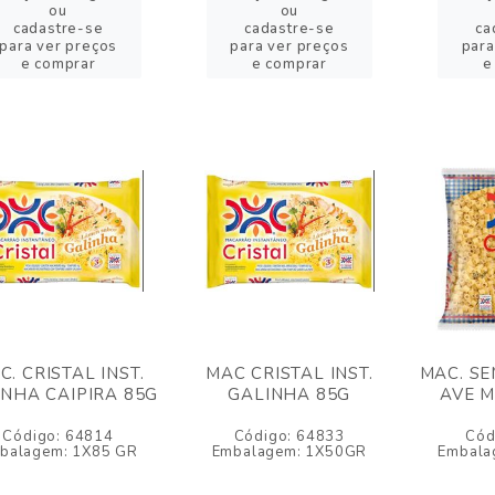
ou
ou
cadastre-se
cadastre-se
ca
para ver preços
para ver preços
para
e comprar
e comprar
e
C. CRISTAL INST.
MAC CRISTAL INST.
MAC. SE
INHA CAIPIRA 85G
GALINHA 85G
AVE M
Código: 64814
Código: 64833
Cód
balagem: 1X85 GR
Embalagem: 1X50GR
Embala