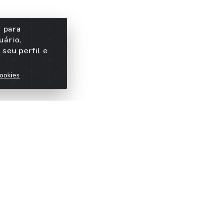
s para
uário,
seu perfil e
ookies