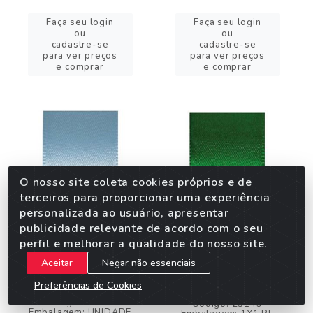
Faça seu login
Faça seu login
ou
ou
cadastre-se
cadastre-se
para ver preços
para ver preços
e comprar
e comprar
O nosso site coleta cookies próprios e de
terceiros para proporcionar uma experiência
personalizada ao usuário, apresentar
publicidade relevante de acordo com o seu
perfil e melhorar a qualidade do nosso site.
FITA CETIM N.002 AZUL
FITA CETIM N.002
Aceitar
Negar não essenciais
BEBE 212 10MT
VERDE BANDEIRA 217
Preferências de Cookies
10MT
Código: 23147
Código: 23149
Embalagem: UNIDADE