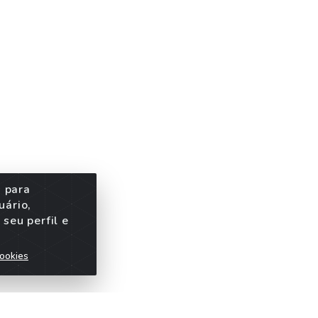
s para
uário,
seu perfil e
ookies