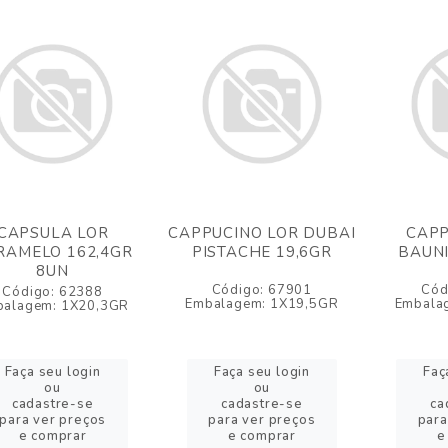
CAPSULA LOR
CAPPUCINO LOR DUBAI
CAPP
RAMELO 162,4GR
PISTACHE 19,6GR
BAUNI
8UN
Código: 67901
Cód
Código: 62388
Embalagem: 1X19,5GR
Embala
balagem: 1X20,3GR
Faça seu login
Faça seu login
Faç
ou
ou
cadastre-se
cadastre-se
ca
para ver preços
para ver preços
para
e comprar
e comprar
e