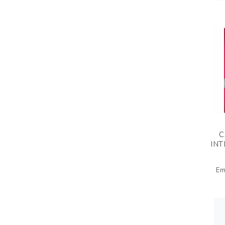
C
INT
Em