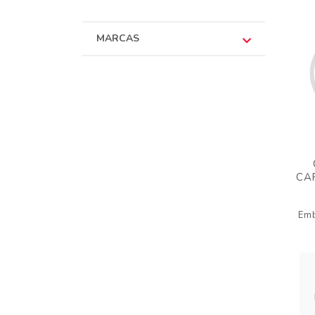
MARCAS
CA
Em