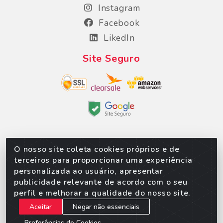
Instagram
Facebook
LikedIn
Site Seguro
O nosso site coleta cookies próprios e de
Sorpan - Rodovia dos Imigrantes, Lote 06, São
terceiros para proporcionar uma experiência
Matheus, Várzea Grande/MT – CEP 78152-135 - CNPJ
personalizada ao usuário, apresentar
02.623.537/0010-24
publicidade relevante de acordo com o seu
perfil e melhorar a qualidade do nosso site.
Aceitar
Negar não essenciais
Preferências de Cookies