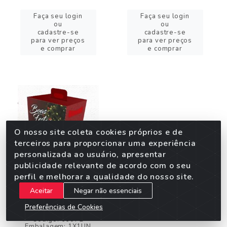
Faça seu login
Faça seu login
ou
ou
cadastre-se
cadastre-se
para ver preços
para ver preços
e comprar
e comprar
O nosso site coleta cookies próprios e de
terceiros para proporcionar uma experiência
personalizada ao usuário, apresentar
publicidade relevante de acordo com o seu
perfil e melhorar a qualidade do nosso site.
CESTA NATAL GG COR 4
Aceitar
Negar não essenciais
35X20X36CM UN
Preferências de Cookies
Código: 66072
Embalagem: 1X1UN