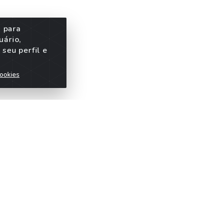
s para
uário,
seu perfil e
ookies