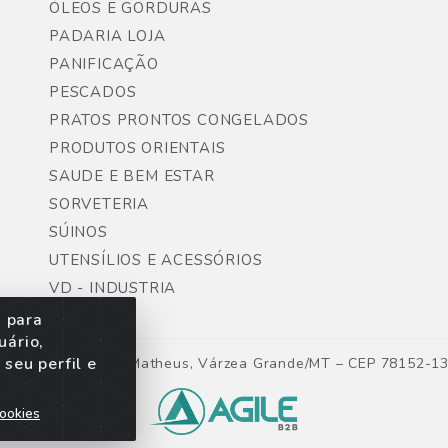
ÓLEOS E GORDURAS
PADARIA LOJA
PANIFICAÇÃO
PESCADOS
PRATOS PRONTOS CONGELADOS
PRODUTOS ORIENTAIS
SAUDE E BEM ESTAR
SORVETERIA
SÚINOS
UTENSÍLIOS E ACESSÓRIOS
VD - INDUSTRIA
s para
uário,
seu perfil e
ntes, Lote 06, São Matheus, Várzea Grande/MT – CEP 78152-1
ookies