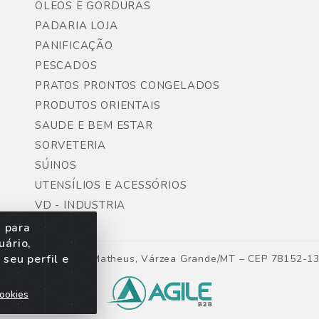
ÓLEOS E GORDURAS
PADARIA LOJA
PANIFICAÇÃO
PESCADOS
PRATOS PRONTOS CONGELADOS
PRODUTOS ORIENTAIS
SAUDE E BEM ESTAR
SORVETERIA
SÚINOS
UTENSÍLIOS E ACESSÓRIOS
VD - INDUSTRIA
s para
uário,
seu perfil e
ntes, Lote 06, São Matheus, Várzea Grande/MT – CEP 78152-1
ookies