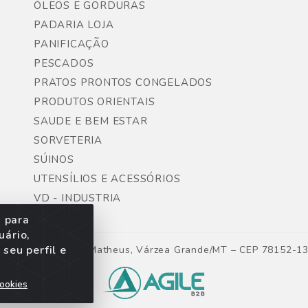
ÓLEOS E GORDURAS
PADARIA LOJA
PANIFICAÇÃO
PESCADOS
PRATOS PRONTOS CONGELADOS
PRODUTOS ORIENTAIS
SAUDE E BEM ESTAR
SORVETERIA
SÚINOS
UTENSÍLIOS E ACESSÓRIOS
VD - INDUSTRIA
s para
uário,
seu perfil e
ntes, Lote 06, São Matheus, Várzea Grande/MT – CEP 78152-1
ookies