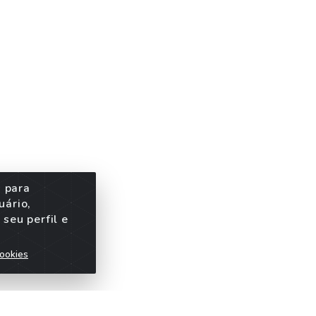
s para
uário,
seu perfil e
ookies