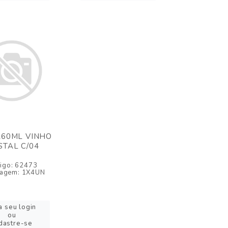
260ML VINHO
STAL C/04
igo: 62473
agem: 1X4UN
a seu login
ou
dastre-se