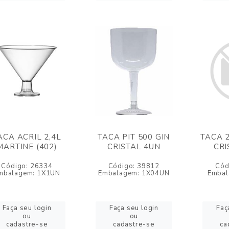
ACA ACRIL 2,4L
TACA PIT 500 GIN
TACA 
MARTINE (402)
CRISTAL 4UN
CRI
Código: 26334
Código: 39812
Cód
mbalagem: 1X1UN
Embalagem: 1X04UN
Embal
Faça seu login
Faça seu login
Faç
ou
ou
cadastre-se
cadastre-se
ca