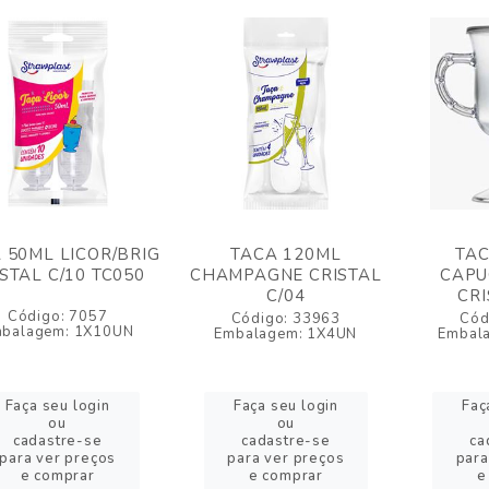
 50ML LICOR/BRIG
TACA 120ML
TAC
STAL C/10 TC050
CHAMPAGNE CRISTAL
CAPU
C/04
CRI
Código: 7057
Código: 33963
Cód
balagem: 1X10UN
Embalagem: 1X4UN
Embal
Faça seu login
Faça seu login
Faç
ou
ou
cadastre-se
cadastre-se
ca
para ver preços
para ver preços
para
e comprar
e comprar
e