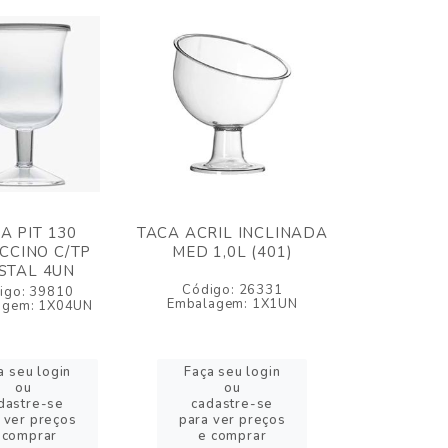
A PIT 130
TACA ACRIL INCLINADA
CCINO C/TP
MED 1,0L (401)
STAL 4UN
Código: 26331
igo: 39810
Embalagem: 1X1UN
agem: 1X04UN
a seu login
Faça seu login
ou
ou
dastre-se
cadastre-se
 ver preços
para ver preços
 comprar
e comprar