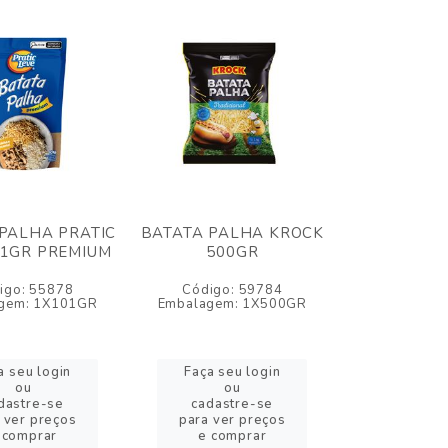
PALHA PRATIC
BATATA PALHA KROCK
01GR PREMIUM
500GR
igo: 55878
Código: 59784
gem: 1X101GR
Embalagem: 1X500GR
a seu login
Faça seu login
ou
ou
dastre-se
cadastre-se
 ver preços
para ver preços
 comprar
e comprar