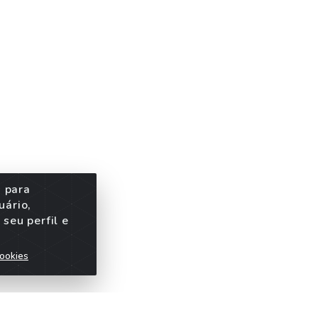
s para
uário,
seu perfil e
ookies