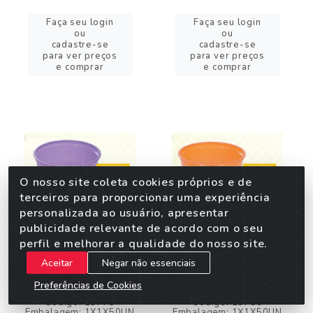
Faça seu login
Faça seu login
ou
ou
cadastre-se
cadastre-se
para ver preços
para ver preços
e comprar
e comprar
O nosso site coleta cookies próprios e de
terceiros para proporcionar uma experiência
personalizada ao usuário, apresentar
publicidade relevante de acordo com o seu
perfil e melhorar a qualidade do nosso site.
POTE 250ML PS LILAS
POTE 250ML PS
Aceitar
Negar não essenciais
C/50
LARANJA C/50
Preferências de Cookies
Código: 13773
Código: 13766
Embalagem: 1X1X50UN
Embalagem: 1X1X50UN