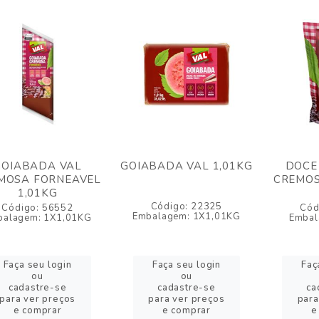
GOIABADA VAL
GOIABADA VAL 1,01KG
DOCE
MOSA FORNEAVEL
CREMOS
1,01KG
Código: 22325
Código: 56552
Cód
Embalagem: 1X1,01KG
balagem: 1X1,01KG
Embal
Faça seu login
Faça seu login
Faç
ou
ou
cadastre-se
cadastre-se
ca
para ver preços
para ver preços
para
e comprar
e comprar
e