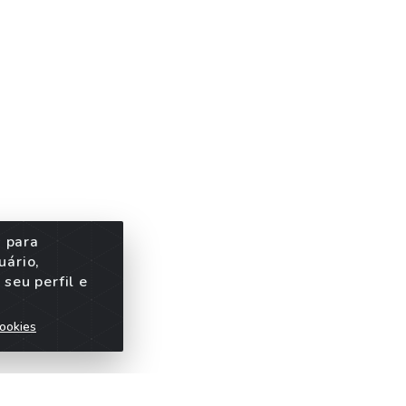
s para
uário,
seu perfil e
ookies