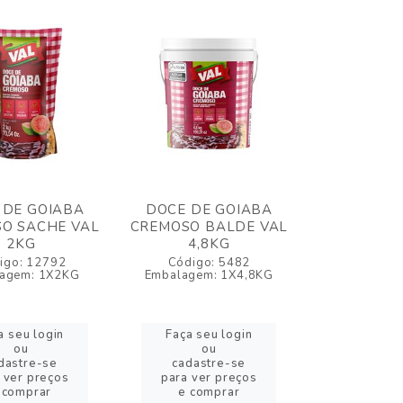
 DE GOIABA
DOCE DE GOIABA
O SACHE VAL
CREMOSO BALDE VAL
2KG
4,8KG
igo: 12792
Código: 5482
agem: 1X2KG
Embalagem: 1X4,8KG
a seu login
Faça seu login
ou
ou
dastre-se
cadastre-se
 ver preços
para ver preços
 comprar
e comprar