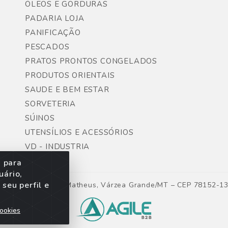
ÓLEOS E GORDURAS
PADARIA LOJA
PANIFICAÇÃO
PESCADOS
PRATOS PRONTOS CONGELADOS
PRODUTOS ORIENTAIS
SAUDE E BEM ESTAR
SORVETERIA
SÚINOS
UTENSÍLIOS E ACESSÓRIOS
VD - INDUSTRIA
s para
uário,
seu perfil e
ntes, Lote 06, São Matheus, Várzea Grande/MT – CEP 78152-1
ookies