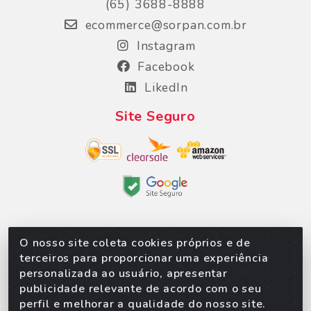
(65) 3688-8888
ecommerce@sorpan.com.br
Instagram
Facebook
LikedIn
Site Seguro
O nosso site coleta cookies próprios e de
Sorpan - Rodovia dos Imigrantes, Lote 06, São
terceiros para proporcionar uma experiência
Matheus, Várzea Grande/MT – CEP 78152-135 - CNPJ
personalizada ao usuário, apresentar
02.623.537/0010-24
publicidade relevante de acordo com o seu
perfil e melhorar a qualidade do nosso site.