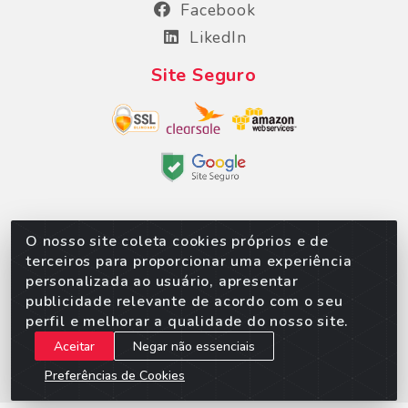
Facebook
LikedIn
Site Seguro
O nosso site coleta cookies próprios e de
Sorpan - Rodovia dos Imigrantes, Lote 06, São
terceiros para proporcionar uma experiência
Matheus, Várzea Grande/MT – CEP 78152-135 - CNPJ
personalizada ao usuário, apresentar
02.623.537/0010-24
publicidade relevante de acordo com o seu
perfil e melhorar a qualidade do nosso site.
Aceitar
Negar não essenciais
Preferências de Cookies