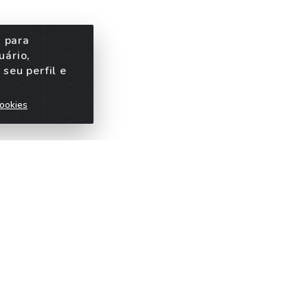
s para
uário,
seu perfil e
ookies