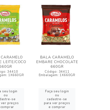
 CARAMELO
BALA CARAMELO
 LEITE/COCO
EMBARE CHOCOLATE
660GR
660GR
igo: 34410
Código: 34411
gem: 1X660GR
Embalagem: 1X660GR
a seu login
Faça seu login
ou
ou
dastre-se
cadastre-se
 ver preços
para ver preços
 comprar
e comprar