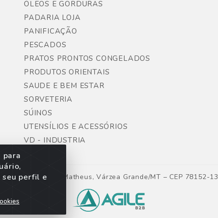
ÓLEOS E GORDURAS
PADARIA LOJA
PANIFICAÇÃO
PESCADOS
PRATOS PRONTOS CONGELADOS
PRODUTOS ORIENTAIS
SAUDE E BEM ESTAR
SORVETERIA
SÚINOS
UTENSÍLIOS E ACESSÓRIOS
VD - INDUSTRIA
s para
uário,
seu perfil e
ntes, Lote 06, São Matheus, Várzea Grande/MT – CEP 78152-1
ookies