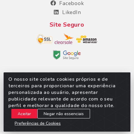
Facebook
LikedIn
Site Seguro
O nosso site coleta cookies próprios e de
Sorpan - Rodovia dos Imigrantes, Lote 06, São
terceiros para proporcionar uma experiência
Matheus, Várzea Grande/MT – CEP 78152-135 - CNPJ
personalizada ao usuário, apresentar
02.623.537/0010-24
publicidade relevante de acordo com o seu
perfil e melhorar a qualidade do nosso site.
Aceitar
Negar não essenciais
Preferências de Cookies