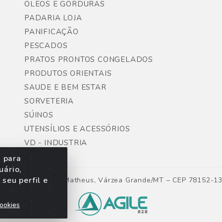
ÓLEOS E GORDURAS
PADARIA LOJA
PANIFICAÇÃO
PESCADOS
PRATOS PRONTOS CONGELADOS
PRODUTOS ORIENTAIS
SAUDE E BEM ESTAR
SORVETERIA
SÚINOS
UTENSÍLIOS E ACESSÓRIOS
VD - INDUSTRIA
s para
uário,
seu perfil e
ntes, Lote 06, São Matheus, Várzea Grande/MT – CEP 78152-1
ookies