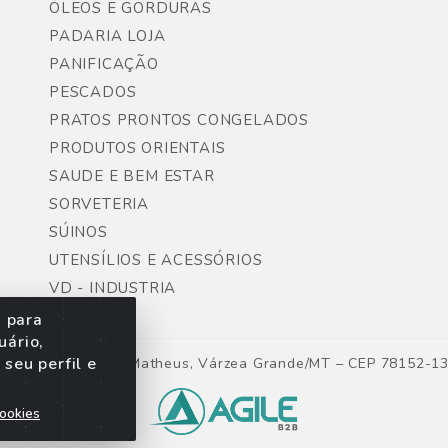
ÓLEOS E GORDURAS
PADARIA LOJA
PANIFICAÇÃO
PESCADOS
PRATOS PRONTOS CONGELADOS
PRODUTOS ORIENTAIS
SAUDE E BEM ESTAR
SORVETERIA
SÚINOS
UTENSÍLIOS E ACESSÓRIOS
VD - INDUSTRIA
s para
uário,
seu perfil e
ntes, Lote 06, São Matheus, Várzea Grande/MT – CEP 78152-1
ookies