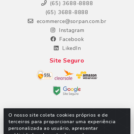
(65) 3688-8888
(65) 3688-8888
ecommerce@sorpan.com.br
Instagram
Facebook
LikedIn
Site Seguro
O nosso site coleta cookies próprios e de
Sorpan - Rodovia dos Imigrantes, Lote 06, São
terceiros para proporcionar uma experiência
Matheus, Várzea Grande/MT – CEP 78152-135 - CNPJ
personalizada ao usuário, apresentar
02.623.537/0010-24