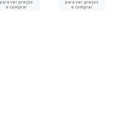
para ver preços
para ver preços
e comprar
e comprar