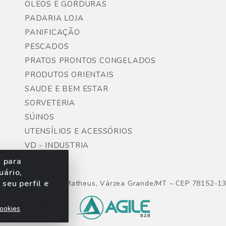
ÓLEOS E GORDURAS
PADARIA LOJA
PANIFICAÇÃO
PESCADOS
PRATOS PRONTOS CONGELADOS
PRODUTOS ORIENTAIS
SAUDE E BEM ESTAR
SORVETERIA
SÚINOS
UTENSÍLIOS E ACESSÓRIOS
VD - INDUSTRIA
s para
uário,
seu perfil e
ntes, Lote 06, São Matheus, Várzea Grande/MT – CEP 78152-1
ookies