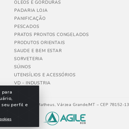
ÓLEOS E GORDURAS
PADARIA LOJA
PANIFICAÇÃO
PESCADOS
PRATOS PRONTOS CONGELADOS
PRODUTOS ORIENTAIS
SAUDE E BEM ESTAR
SORVETERIA
SÚINOS
UTENSÍLIOS E ACESSÓRIOS
VD - INDUSTRIA
s para
uário,
seu perfil e
ntes, Lote 06, São Matheus, Várzea Grande/MT – CEP 78152-1
ookies