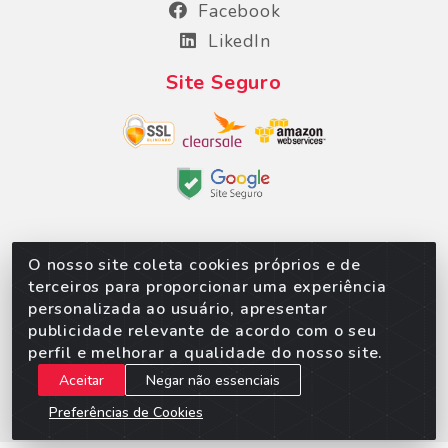
Facebook
LikedIn
Site Seguro
O nosso site coleta cookies próprios e de
Sorpan - Rodovia dos Imigrantes, Lote 06, São
terceiros para proporcionar uma experiência
Matheus, Várzea Grande/MT – CEP 78152-135 - CNPJ
personalizada ao usuário, apresentar
02.623.537/0010-24
publicidade relevante de acordo com o seu
perfil e melhorar a qualidade do nosso site.
Aceitar
Negar não essenciais
Preferências de Cookies