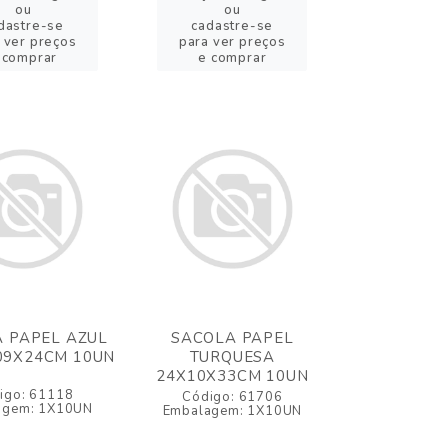
ou
ou
dastre-se
cadastre-se
 ver preços
para ver preços
 comprar
e comprar
 PAPEL AZUL
SACOLA PAPEL
09X24CM 10UN
TURQUESA
24X10X33CM 10UN
igo: 61118
Código: 61706
agem: 1X10UN
Embalagem: 1X10UN