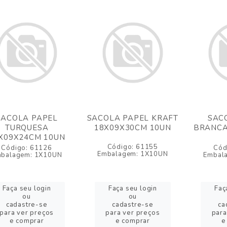
SACOLA PAPEL
SACOLA PAPEL KRAFT
SAC
TURQUESA
18X09X30CM 10UN
BRANCA
X09X24CM 10UN
Código: 61155
Código: 61126
Cód
Embalagem: 1X10UN
balagem: 1X10UN
Embal
Faça seu login
Faça seu login
Faç
ou
ou
cadastre-se
cadastre-se
ca
para ver preços
para ver preços
para
e comprar
e comprar
e