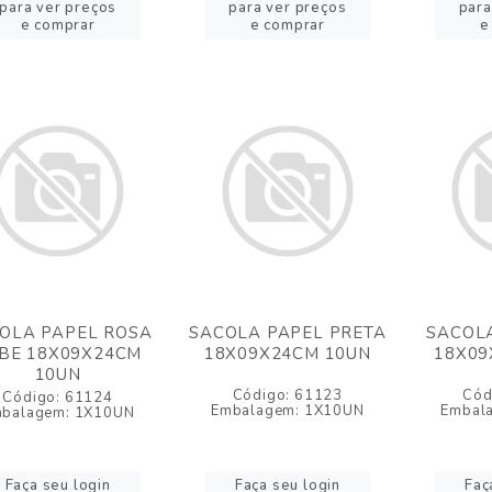
para ver preços
para ver preços
para
e comprar
e comprar
e
OLA PAPEL ROSA
SACOLA PAPEL PRETA
SACOLA
BE 18X09X24CM
18X09X24CM 10UN
18X09
10UN
Código: 61123
Cód
Código: 61124
Embalagem: 1X10UN
Embal
balagem: 1X10UN
Faça seu login
Faça seu login
Faç