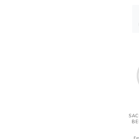
SAC
BE
Em