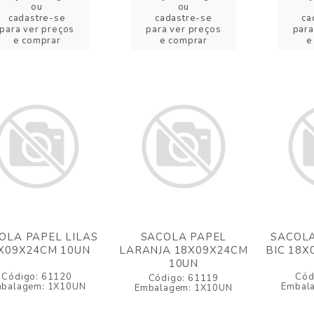
ou
ou
cadastre-se
cadastre-se
ca
para ver preços
para ver preços
para
e comprar
e comprar
e
OLA PAPEL LILAS
SACOLA PAPEL
SACOLA
X09X24CM 10UN
LARANJA 18X09X24CM
BIC 18X
10UN
Código: 61120
Cód
Código: 61119
balagem: 1X10UN
Embal
Embalagem: 1X10UN