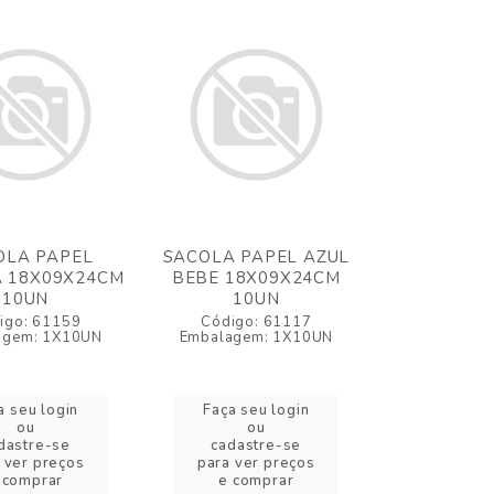
OLA PAPEL
SACOLA PAPEL AZUL
 18X09X24CM
BEBE 18X09X24CM
10UN
10UN
igo: 61159
Código: 61117
agem: 1X10UN
Embalagem: 1X10UN
a seu login
Faça seu login
ou
ou
dastre-se
cadastre-se
 ver preços
para ver preços
 comprar
e comprar