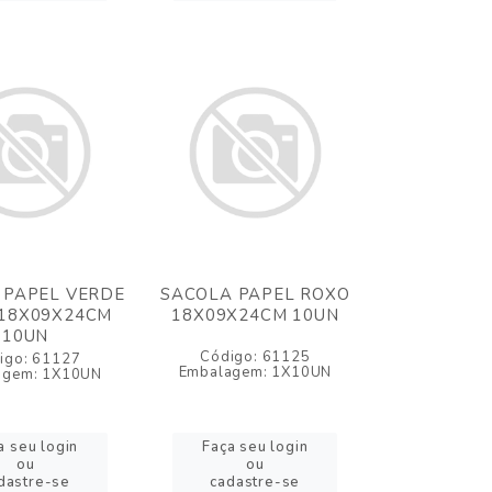
 PAPEL VERDE
SACOLA PAPEL ROXO
18X09X24CM
18X09X24CM 10UN
10UN
Código: 61125
igo: 61127
Embalagem: 1X10UN
agem: 1X10UN
a seu login
Faça seu login
ou
ou
dastre-se
cadastre-se