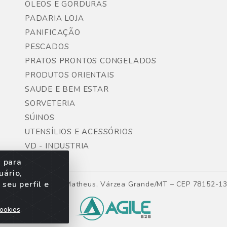
ÓLEOS E GORDURAS
PADARIA LOJA
PANIFICAÇÃO
PESCADOS
PRATOS PRONTOS CONGELADOS
PRODUTOS ORIENTAIS
SAUDE E BEM ESTAR
SORVETERIA
SÚINOS
UTENSÍLIOS E ACESSÓRIOS
VD - INDUSTRIA
s para
uário,
seu perfil e
ntes, Lote 06, São Matheus, Várzea Grande/MT – CEP 78152-1
ookies