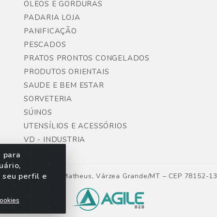
ÓLEOS E GORDURAS
PADARIA LOJA
PANIFICAÇÃO
PESCADOS
PRATOS PRONTOS CONGELADOS
PRODUTOS ORIENTAIS
SAUDE E BEM ESTAR
SORVETERIA
SÚINOS
UTENSÍLIOS E ACESSÓRIOS
VD - INDUSTRIA
s para
uário,
seu perfil e
ntes, Lote 06, São Matheus, Várzea Grande/MT – CEP 78152-1
ookies