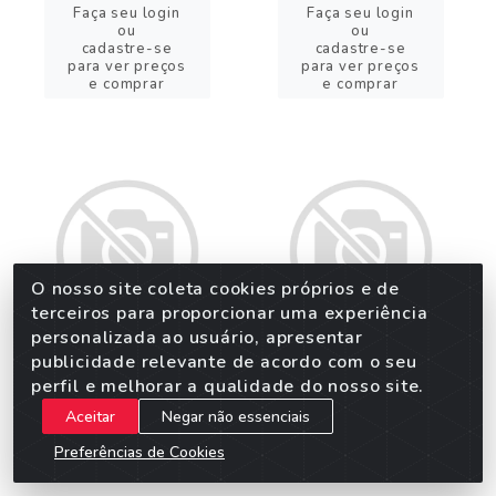
Faça seu login
Faça seu login
ou
ou
cadastre-se
cadastre-se
para ver preços
para ver preços
e comprar
e comprar
O nosso site coleta cookies próprios e de
terceiros para proporcionar uma experiência
personalizada ao usuário, apresentar
publicidade relevante de acordo com o seu
perfil e melhorar a qualidade do nosso site.
BALAO METALIZADO
BALAO METALIZADO
REDONDO 4D AZUL
REDONDO 4D ROSA
Aceitar
Negar não essenciais
20PL
BEBE 20PL
Preferências de Cookies
Código: 62943
Código: 62945
Embalagem: 1X1 UN
Embalagem: 1X1 UN