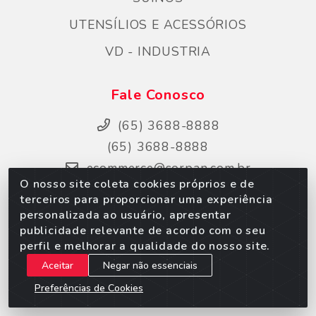
UTENSÍLIOS E ACESSÓRIOS
VD - INDUSTRIA
Fale Conosco
(65) 3688-8888
(65) 3688-8888
ecommerce@sorpan.com.br
O nosso site coleta cookies próprios e de
Instagram
terceiros para proporcionar uma experiência
Facebook
personalizada ao usuário, apresentar
publicidade relevante de acordo com o seu
LikedIn
perfil e melhorar a qualidade do nosso site.
Site Seguro
Aceitar
Negar não essenciais
Preferências de Cookies