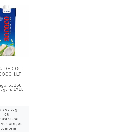
A DE COCO
COCO 1LT
igo: 53268
agem: 1X1LT
a seu login
ou
dastre-se
 ver preços
 comprar