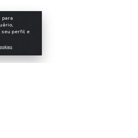
s para
uário,
seu perfil e
ookies