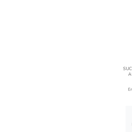
SUC
A
E