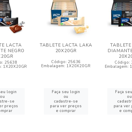
TE LACTA
TABLETE LACTA LAKA
TABLETE
TE NEGRO
20X20GR
DIAMANT
X20GR
20X2
Código: 25636
o: 25638
Código:
Embalagem: 1X20X20GR
m: 1X20X20GR
Embalagem: 
seu login
Faça seu login
Faça seu
ou
ou
ou
stre-se
cadastre-se
cadast
er preços
para ver preços
para ver
omprar
e comprar
e com