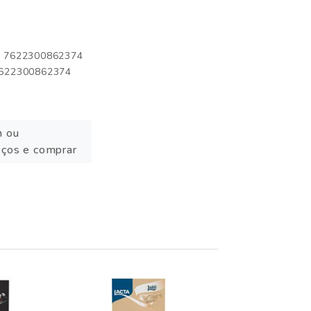
o: 7622300862374
 7622300862374
n ou
eços e comprar