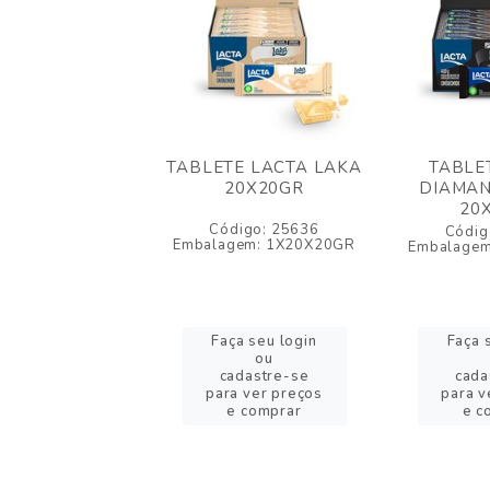
LETE LACTA
TABLETE LACTA LAKA
TABLE
ANTE NEGRO
20X20GR
DIAMAN
20X20GR
20
Código: 25636
igo: 25638
Códig
Embalagem: 1X20X20GR
gem: 1X20X20GR
Embalage
a seu login
Faça seu login
Faça 
ou
ou
adastre-se
cadastre-se
cada
a ver preços
para ver preços
para v
 comprar
e comprar
e c