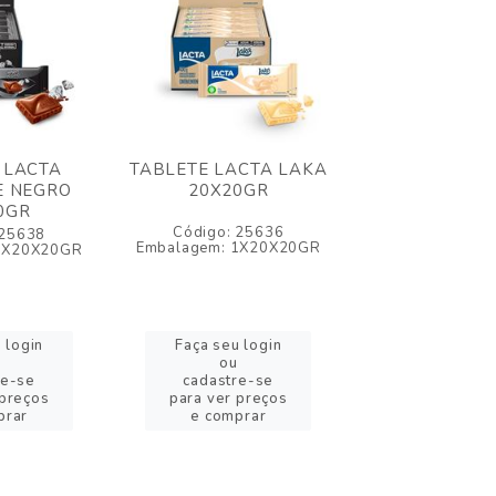
 LACTA
TABLETE LACTA LAKA
TABLETE L
E NEGRO
20X20GR
DIAMANTE 
0GR
20X20G
Código: 25636
 25638
Código: 2
Embalagem: 1X20X20GR
1X20X20GR
Embalagem: 1X
 login
Faça seu login
Faça seu l
ou
ou
re-se
cadastre-se
cadastre-
 preços
para ver preços
para ver pr
prar
e comprar
e compra