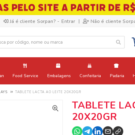
|
Já é cliente Sorpan? - Entrar
Não é cliente Sorp
an
Food Service
Embalagens
Confeitaria
Padaria
LAYS
TABLETE LACTA AO LEITE 20X20GR
TABLETE LA
20X20GR