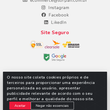
ecommerce@sorpan.com.br
Instagram
Facebook
LikedIn
Site Seguro
O nosso site coleta cookies próprios e de
Sorpan - Rodovia dos Imigrantes, Lote 06, São
terceiros para proporcionar uma experiência
Matheus, Várzea Grande/MT – CEP 78152-135 - CNPJ
personalizada ao usuário, apresentar
02.623.537/0010-24
publicidade relevante de acordo com o seu
perfil e melhorar a qualidade do nosso site.
Aceitar
Negar não essenciais