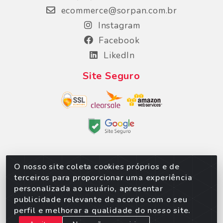
ecommerce@sorpan.com.br
Instagram
Facebook
LikedIn
Site Seguro
O nosso site coleta cookies próprios e de
Sorpan - Rodovia dos Imigrantes, Lote 06, São
terceiros para proporcionar uma experiência
Matheus, Várzea Grande/MT – CEP 78152-135 - CNPJ
personalizada ao usuário, apresentar
02.623.537/0010-24
publicidade relevante de acordo com o seu
perfil e melhorar a qualidade do nosso site.